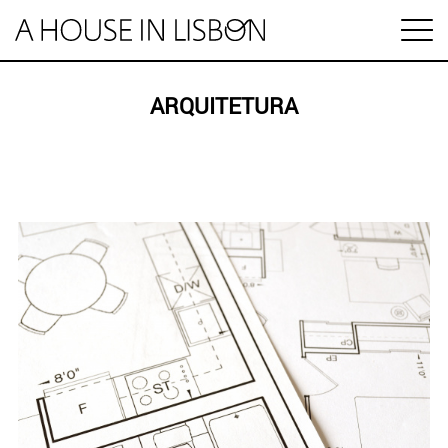
en
ARQUITETURA
Artigos
Vídeos
Categorias
Mercado imobiliário
Preço das casas
ESPECIAL HABITAÇÃO
Economia
Arrendamento
Investimento
MINUTO IMOBILIÁRIO