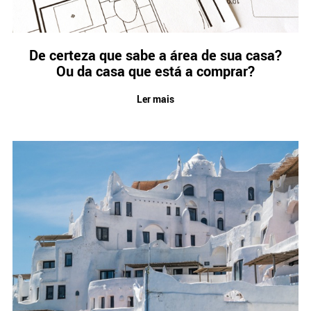
Crédito
Coronavírus
Dicas úteis
De certeza que sabe a área de sua casa?
Arquitetura
Ou da casa que está a comprar?
Entrevistas
Mediação Imobiliária
Ler mais
Impostos
Newsletter
Contactos
Sobre