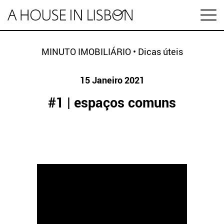
en
MINUTO IMOBILIÁRIO
•
Dicas úteis
15 Janeiro 2021
Artigos
#1 | espaços comuns
Vídeos
Categorias
Mercado imobiliário
Preço das casas
ESPECIAL HABITAÇÃO
Economia
Arrendamento
Investimento
MINUTO IMOBILIÁRIO