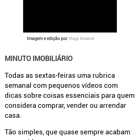
Crédito
Coronavírus
Dicas úteis
Arquitetura
Entrevistas
Imagem e edição por
Hugo Amaral
Mediação Imobiliária
Impostos
MINUTO IMOBILIÁRIO
Newsletter
Todas as sextas-feiras uma rubrica
Contactos
semanal com pequenos vídeos com
Sobre
dicas sobre coisas essenciais para quem
considera comprar, vender ou arrendar
casa.
Tão simples, que quase sempre acabam