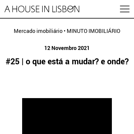
en
Mercado imobiliário
•
MINUTO IMOBILIÁRIO
12 Novembro 2021
Artigos
#25 | o que está a mudar? e onde?
Vídeos
Categorias
Mercado imobiliário
Preço das casas
ESPECIAL HABITAÇÃO
Economia
Arrendamento
Investimento
MINUTO IMOBILIÁRIO