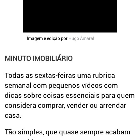
Crédito
Coronavírus
Dicas úteis
Arquitetura
Entrevistas
Imagem e edição por
Hugo Amaral
Mediação Imobiliária
Impostos
MINUTO IMOBILIÁRIO
Newsletter
Todas as sextas-feiras uma rubrica
Contactos
semanal com pequenos vídeos com
Sobre
dicas sobre coisas essenciais para quem
considera comprar, vender ou arrendar
casa.
Tão simples, que quase sempre acabam