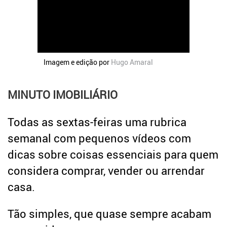
Crédito
Coronavírus
Dicas úteis
Arquitetura
Entrevistas
Imagem e edição por
Hugo Amaral
Mediação Imobiliária
Impostos
MINUTO IMOBILIÁRIO
Newsletter
Todas as sextas-feiras uma rubrica
Contactos
semanal com pequenos vídeos com
Sobre
dicas sobre coisas essenciais para quem
considera comprar, vender ou arrendar
casa.
Tão simples, que quase sempre acabam