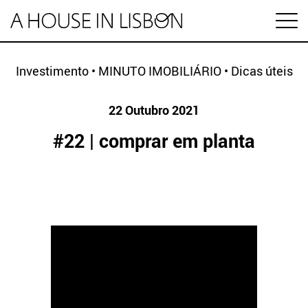
en
Investimento
•
MINUTO IMOBILIÁRIO
•
Dicas úteis
22 Outubro 2021
Artigos
#22 | comprar em planta
Vídeos
Categorias
Mercado imobiliário
Preço das casas
ESPECIAL HABITAÇÃO
Economia
Arrendamento
Investimento
MINUTO IMOBILIÁRIO