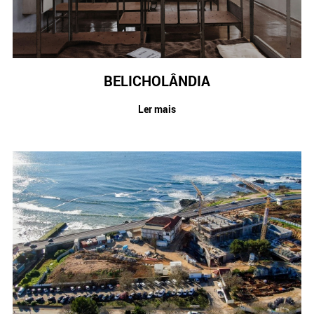
Crédito
Coronavírus
Dicas úteis
Arquitetura
Entrevistas
BELICHOLÂNDIA
Mediação Imobiliária
Ler mais
Impostos
Newsletter
Contactos
Sobre