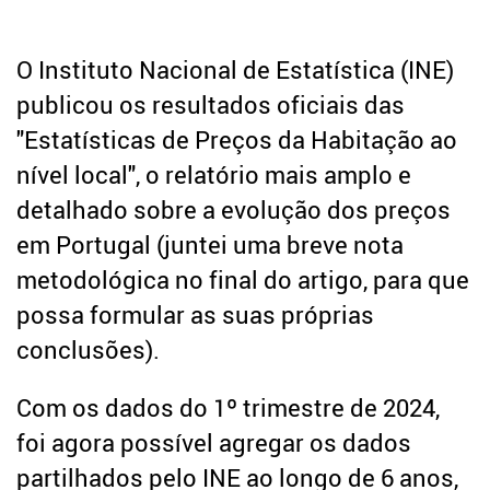
Crédito
Coronavírus
O Instituto Nacional de Estatística (INE)
Dicas úteis
Arquitetura
publicou os resultados oficiais das
Entrevistas
"Estatísticas de Preços da Habitação ao
Mediação Imobiliária
nível local", o relatório mais amplo e
Impostos
detalhado sobre a evolução dos preços
Newsletter
em Portugal (juntei uma breve nota
Contactos
metodológica no final do artigo, para que
possa formular as suas próprias
Sobre
conclusões).
Com os dados do 1º trimestre de 2024,
foi agora possível agregar os dados
partilhados pelo INE ao longo de 6 anos,