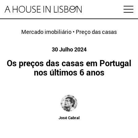
en
Mercado imobiliário
•
Preço das casas
30 Julho 2024
Artigos
Os preços das casas em Portugal
Vídeos
nos últimos 6 anos
Categorias
Mercado imobiliário
Preço das casas
ESPECIAL HABITAÇÃO
Economia
José Cabral
Arrendamento
Investimento
MINUTO IMOBILIÁRIO