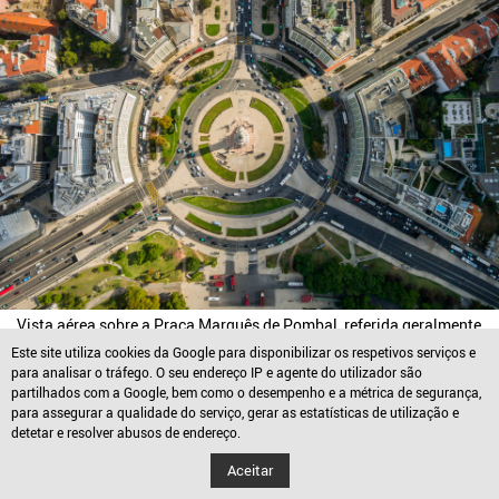
Vista aérea sobre a Praça Marquês de Pombal, referida geralmente
como sendo o ponto mais central da cidade de Lisboa.
Por
Sebastio
.
Este site utiliza cookies da Google para disponibilizar os respetivos serviços e
para analisar o tráfego. O seu endereço IP e agente do utilizador são
partilhados com a Google, bem como o desempenho e a métrica de segurança,
para assegurar a qualidade do serviço, gerar as estatísticas de utilização e
detetar e resolver abusos de endereço.
Aceitar