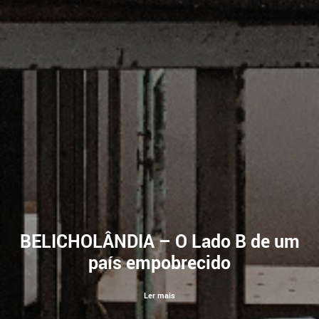
BELICHOLÂNDIA – O Lado B de um
país empobrecido
Ler mais
Ler mais