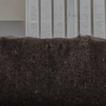
Crédito
Coronavírus
Dicas úteis
Arquitetura
Entrevistas
Mediação Imobiliária
Impostos
Newsletter
Contactos
Sobre