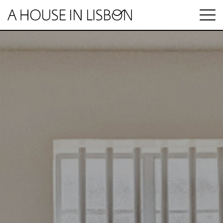
en
Artigos
Vídeos
Categorias
Mercado imobiliário
Preço das casas
ESPECIAL HABITAÇÃO
Economia
Arrendamento
Investimento
MINUTO IMOBILIÁRIO